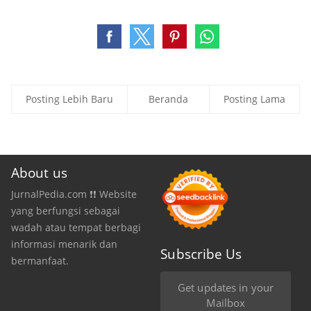
Posting Lebih Baru
Beranda
Posting Lama
About us
JurnalPedia.com ❗❗ Website
yang berfungsi sebagai
wadah atau tempat berbagi
informasi menarik dan
Subscribe Us
bermanfaat.
Get updates in your
Mailbox