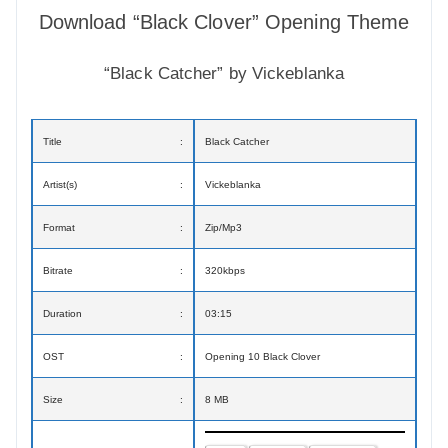
Download “Black Clover” Opening Theme
“Black Catcher” by Vickeblanka
Title
:
Black Catcher
Artist(s)
:
Vickeblanka
Format
:
Zip/Mp3
Bitrate
:
320kbps
Duration
:
03:15
OST
:
Opening 10 Black Clover
Size
:
8 MB