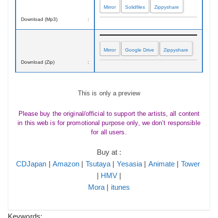
Mirror
Solidfiles
Zippyshare
Download (Mp3)
:
Mirror
Google Drive
Zippyshare
Download (Zip)
:
This is only a preview
Please buy the original/official to support the artists, all content
in this web is for promotional purpose only, we don’t responsible
for all users.
Buy at :
CDJapan
|
Amazon
|
Tsutaya
|
Yesasia
|
Animate
|
Tower
|
HMV
|
Mora
|
itunes
Keywords: