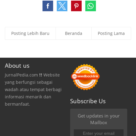
Posting Lebih Baru
Beranda
Posting Lama
About us
JurnalPedia.com ❗❗ Website
yang berfungsi sebagai
wadah atau tempat berbagi
informasi menarik dan
Subscribe Us
bermanfaat.
Get updates in your
Mailbox