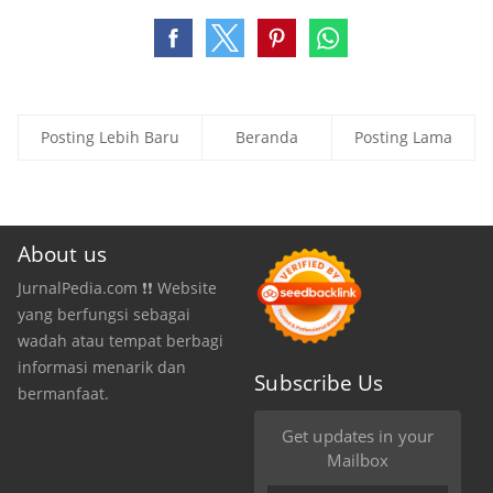
Posting Lebih Baru
Beranda
Posting Lama
About us
JurnalPedia.com ❗❗ Website
yang berfungsi sebagai
wadah atau tempat berbagi
informasi menarik dan
Subscribe Us
bermanfaat.
Get updates in your
Mailbox