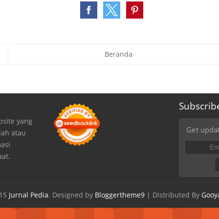
Beranda
Subscrib
bsite yang
Get updat
dah atau
asi
at.
015
Jurnal Pedia
. Designed by
Bloggertheme9
| Distributed By
Gooy