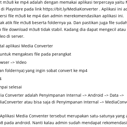
rt m3u8 ke mp4 adalah dengan memakai aplikasi terpercaya yaitu 
i Playstore pada link https://bit.ly/MediaKonverter . Aplikasi ini 
rsi file m3u8 ke mp4 dan admin merekomendasikan aplikasi ini.
tak atik file m3u8 beserta foldernya ya. Dan pastikan juga file su
 file download m3u8 tidak stabil. Kadang dia dapat mengecil ata
eo di server.
tal aplikasi Media Converter
 untuk mengakses file pada perangkat
owser –> Video
kan foldernya) yang ingin sobat convert ke mp4
4
pai selesai
dia Converter adalah Penyimpanan Internal –> Android –> Data –>
aConverter atau bisa saja di Penyimpanan Internal –> MediaConv
plikasi Media Conventer tersebut merupakan satu-satunya yang
u8 pada android. Nanti kalau admin sudah mendapat rekomendasi a