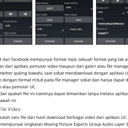
d dari facebook mempunyai format mp4, sebuah format yang tak as
n dari aplikasi pemutar video maupun dari galeri atau file manag
i twitter (paling bawah), saat sobat mendownload dengan aplikasi 
deo dengan format m3u8 pada file manager sobat dan hanya dapat
eo atau pemutar UC.
Dan apakah file ini nantinya dapat dimainkan tanpa melalui aplika
awah ini
File Video
lah satu file dari hasil download berbagai video dari aplikasi UC. 
 mempunyai singkatan Moving Picture Experts Group Audio Layer 