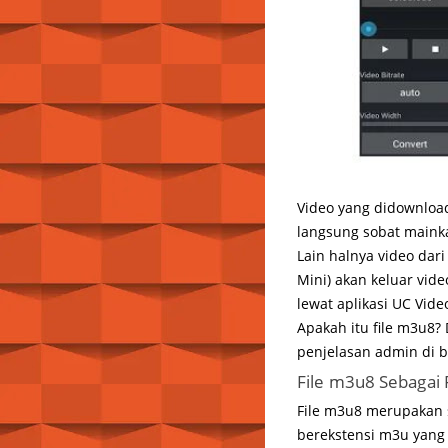
Video yang didownloa
langsung sobat mainka
Lain halnya video dar
Mini) akan keluar vi
lewat aplikasi UC Vid
Apakah itu file m3u8? 
penjelasan admin di b
File m3u8 Sebagai 
File m3u8 merupakan sa
berekstensi m3u yang