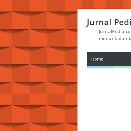
Jurnal Ped
JurnalPedia.c
menarik dan 
Home