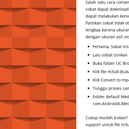
Salah satu cara conve
sobat dapat download d
dapat melakukan konve
Pastikan sobat tidak o
lengkap karena ukuran
dengan ukuran asli vid
Pertama, Sobat Ins
Lalu sobat Izinkan
Buka folder UC Br
Klik file m3u8 (bu
Klik Convert to mp
Tunggu proses sam
Folder default Me
com.AndroidA.Medi
Cukup mudah bukan? A
support untuk file m3