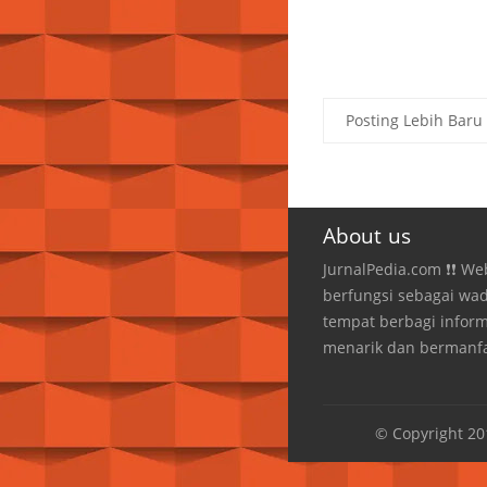
Posting Lebih Baru
About us
JurnalPedia.com ❗❗ We
berfungsi sebagai wa
tempat berbagi inform
menarik dan bermanfa
© Copyright 2