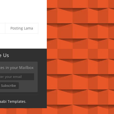
Posting Lama
e Us
es in your Mailbox
Subscribe
aabi Templates
.