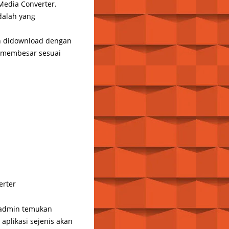
Media Converter.
adalah yang
dah didownload dengan
u membesar sesuai
erter
 admin temukan
plikasi sejenis akan