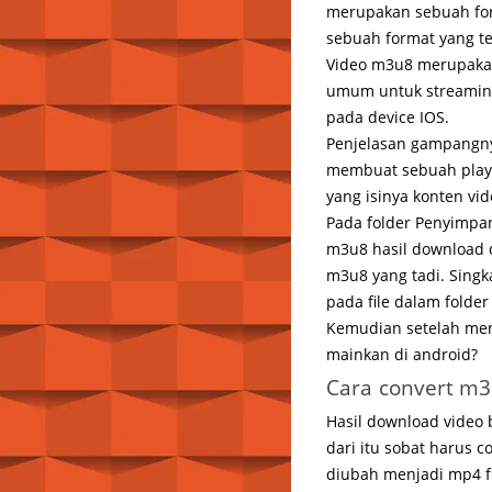
merupakan sebuah for
sebuah format yang ter
Video m3u8 merupakan 
umum untuk streaming
pada device IOS.
Penjelasan gampangnya
membuat sebuah playli
yang isinya konten vid
Pada folder Penyimpana
m3u8 hasil download d
m3u8 yang tadi. Singk
pada file dalam folde
Kemudian setelah meng
mainkan di android?
Cara convert m
Hasil download video
dari itu sobat harus 
diubah menjadi mp4 fi