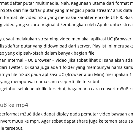
mat daftar putar multimedia. Nah, Kegunaan utama dari format m
cipta dari file daftar putar yang mengacu pada stream/ arus data 
format file video m3u yang memakai karakter encode UTF-8. Biasany
 video yang secara original dikembangkan oleh Apple untuk strea
, saat melakukan streaming video memakai aplikasi UC (Browser ata
st/daftar putar yang didownload dari server. Playlist ini merupaka
eo yang dipisah-pisah dalam banyak bagian file.
n Internal – UC Browser – Video, jika sobat lihat di sana akan ada 
ari Twitter. Di sana juga ada 1 folder yang mempunyai nama sama
atnya file m3u8 pada aplikasi UC (Browser atau Mini) merupakan 1 
r yang mempunyai nama sama seperti file tersebut.
etahui seluk beluk file tersebut, bagaimana cara convert m3u8 k
3u8 ke mp4
 berformat m3u8 tidak dapat diplay pada pemutar video bawaan a
convert m3u8 ke mp4. Agar sobat dapat share juga ke temen atau s
le tersebut.