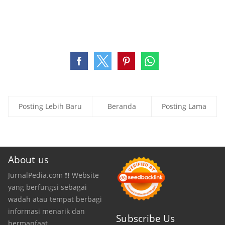
Posting Lebih Baru
Beranda
Posting Lama
About us
JurnalPedia.com ❗❗ Website
yang berfungsi sebagai
wadah atau tempat berbagi
informasi menarik dan
Subscribe Us
bermanfaat.