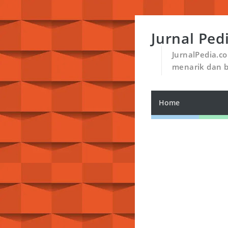
Jurnal Ped
JurnalPedia.c
menarik dan 
Home