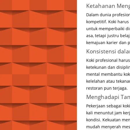
Ketahanan Meng
Dalam dunia profesiona
kompetitif. Koki har
untuk memperbaiki di
asa, tetapi justru be
kemajuan karier dan p
Konsistensi dal
Koki profesional haru
ketekunan dan disipli
mental membantu koki 
kelelahan atau tekana
restoran pun terjaga.
Menghadapi Tant
Pekerjaan sebagai koki 
kali menuntut jam ker
kondisi. Kekuatan men
mudah menyerah meski