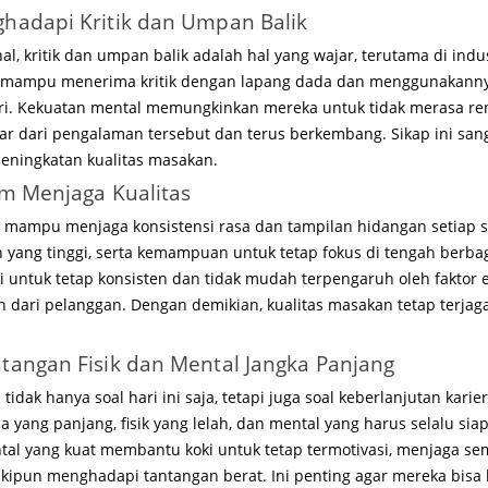
hadapi Kritik dan Umpan Balik
l, kritik dan umpan balik adalah hal yang wajar, terutama di indus
us mampu menerima kritik dengan lapang dada dan menggunakanny
ri. Kekuatan mental memungkinkan mereka untuk tidak merasa ren
lajar dari pengalaman tersebut dan terus berkembang. Sikap ini san
eningkatan kualitas masakan.
am Menjaga Kualitas
s mampu menjaga konsistensi rasa dan tampilan hidangan setiap s
n yang tinggi, serta kemampuan untuk tetap fokus di tengah berbag
untuk tetap konsisten dan tidak mudah terpengaruh oleh faktor ek
n dari pelanggan. Dengan demikian, kualitas masakan tetap terjag
angan Fisik dan Mental Jangka Panjang
tidak hanya soal hari ini saja, tetapi juga soal keberlanjutan karier
ja yang panjang, fisik yang lelah, dan mental yang harus selalu si
tal yang kuat membantu koki untuk tetap termotivasi, menjaga sem
pun menghadapi tantangan berat. Ini penting agar mereka bisa