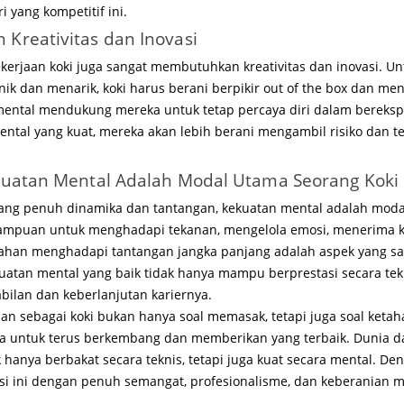
 yang kompetitif ini.
reativitas dan Inovasi
pekerjaan koki juga sangat membutuhkan kreativitas dan inovasi. U
ik dan menarik, koki harus berani berpikir out of the box dan men
mental mendukung mereka untuk tetap percaya diri dalam bereksp
ental yang kuat, mereka akan lebih berani mengambil risiko dan t
uatan Mental Adalah Modal Utama Seorang Koki 
yang penuh dinamika dan tantangan, kekuatan mental adalah moda
ampuan untuk menghadapi tekanan, mengelola emosi, menerima kr
rtahan menghadapi tantangan jangka panjang adalah aspek yang san
kuatan mental yang baik tidak hanya mampu berprestasi secara tekn
ilan dan keberlanjutan kariernya.
aan sebagai koki bukan hanya soal memasak, tetapi juga soal keta
 untuk terus berkembang dan memberikan yang terbaik. Dunia
k hanya berbakat secara teknis, tetapi juga kuat secara mental. D
si ini dengan penuh semangat, profesionalisme, dan keberanian 