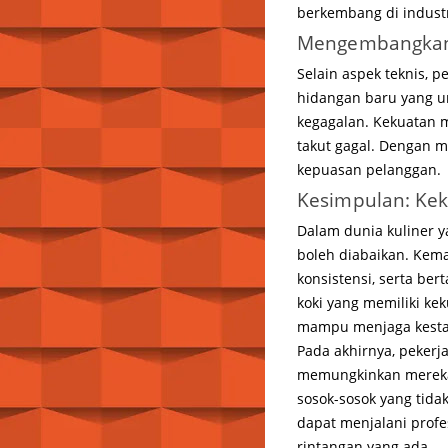
berkembang di industri
Mengembangkan K
Selain aspek teknis, 
hidangan baru yang un
kegagalan. Kekuatan 
takut gagal. Dengan m
kepuasan pelanggan.
Kesimpulan: Kek
Dalam dunia kuliner 
boleh diabaikan. Kem
konsistensi, serta be
koki yang memiliki ke
mampu menjaga kestab
Pada akhirnya, pekerj
memungkinkan mereka
sosok-sosok yang tida
dapat menjalani profe
rintangan yang ada.