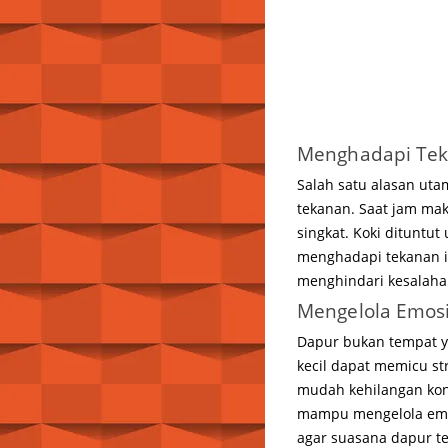
Menghadapi Teka
Salah satu alasan uta
tekanan. Saat jam ma
singkat. Koki dituntut
menghadapi tekanan in
menghindari kesalahan
Mengelola Emosi
Dapur bukan tempat yan
kecil dapat memicu st
mudah kehilangan kont
mampu mengelola emosi
agar suasana dapur te