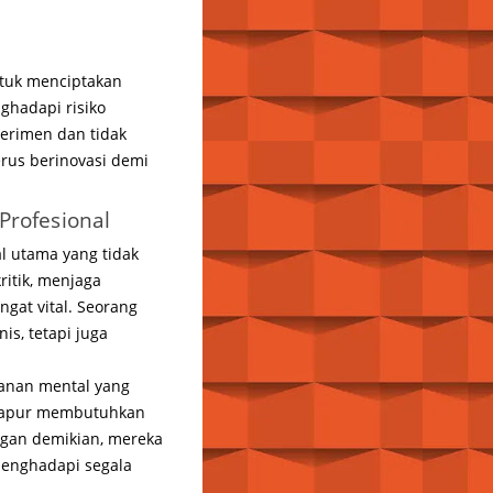
ntuk menciptakan
ghadapi risiko
erimen dan tidak
erus berinovasi demi
Profesional
l utama yang tidak
itik, menjaga
gat vital. Seorang
is, tetapi juga
hanan mental yang
 dapur membutuhkan
engan demikian, mereka
menghadapi segala