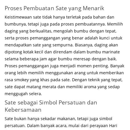
Proses Pembuatan Sate yang Menarik
Keistimewaan sate tidak hanya terletak pada bahan dan
bumbunya, tetapi juga pada proses pembuatannya. Memilih
daging yang berkualitas, mengolah bumbu dengan tepat,
serta proses pemanggangan yang benar adalah kunci untuk
mendapatkan sate yang sempurna. Biasanya, daging akan
dipotong kotak kecil dan direndam dalam bumbu marinate
selama beberapa jam agar bumbu meresap dengan baik.
Proses pemanggangan juga menjadi momen penting. Banyak
orang lebih memilih menggunakan arang untuk memberikan
rasa smokey yang khas pada sate. Dengan teknik yang tepat,
sate dapat matang merata dan memiliki aroma yang sedap
menggugah selera.
Sate sebagai Simbol Persatuan dan
Kebersamaan
Sate bukan hanya sekadar makanan, tetapi juga simbol
persatuan. Dalam banyak acara, mulai dari perayaan Hari