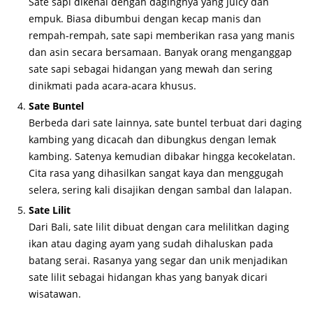
Sate sapi dikenal dengan dagingnya yang juicy dan
empuk. Biasa dibumbui dengan kecap manis dan
rempah-rempah, sate sapi memberikan rasa yang manis
dan asin secara bersamaan. Banyak orang menganggap
sate sapi sebagai hidangan yang mewah dan sering
dinikmati pada acara-acara khusus.
Sate Buntel
Berbeda dari sate lainnya, sate buntel terbuat dari daging
kambing yang dicacah dan dibungkus dengan lemak
kambing. Satenya kemudian dibakar hingga kecokelatan.
Cita rasa yang dihasilkan sangat kaya dan menggugah
selera, sering kali disajikan dengan sambal dan lalapan.
Sate Lilit
Dari Bali, sate lilit dibuat dengan cara melilitkan daging
ikan atau daging ayam yang sudah dihaluskan pada
batang serai. Rasanya yang segar dan unik menjadikan
sate lilit sebagai hidangan khas yang banyak dicari
wisatawan.