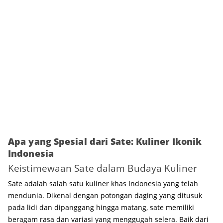
Apa yang Spesial dari Sate: Kuliner Ikonik
Indonesia
Keistimewaan Sate dalam Budaya Kuliner
Sate adalah salah satu kuliner khas Indonesia yang telah
mendunia. Dikenal dengan potongan daging yang ditusuk
pada lidi dan dipanggang hingga matang, sate memiliki
beragam rasa dan variasi yang menggugah selera. Baik dari