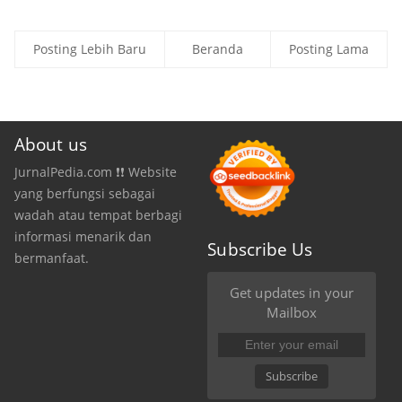
Posting Lebih Baru
Beranda
Posting Lama
About us
JurnalPedia.com ❗❗ Website
yang berfungsi sebagai
wadah atau tempat berbagi
informasi menarik dan
Subscribe Us
bermanfaat.
Get updates in your
Mailbox
Subscribe