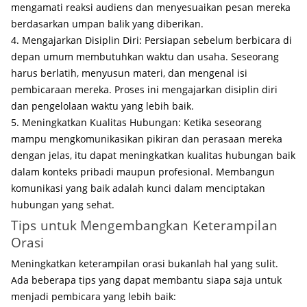
mengamati reaksi audiens dan menyesuaikan pesan mereka
berdasarkan umpan balik yang diberikan.
4. Mengajarkan Disiplin Diri: Persiapan sebelum berbicara di
depan umum membutuhkan waktu dan usaha. Seseorang
harus berlatih, menyusun materi, dan mengenal isi
pembicaraan mereka. Proses ini mengajarkan disiplin diri
dan pengelolaan waktu yang lebih baik.
5. Meningkatkan Kualitas Hubungan: Ketika seseorang
mampu mengkomunikasikan pikiran dan perasaan mereka
dengan jelas, itu dapat meningkatkan kualitas hubungan baik
dalam konteks pribadi maupun profesional. Membangun
komunikasi yang baik adalah kunci dalam menciptakan
hubungan yang sehat.
Tips untuk Mengembangkan Keterampilan
Orasi
Meningkatkan keterampilan orasi bukanlah hal yang sulit.
Ada beberapa tips yang dapat membantu siapa saja untuk
menjadi pembicara yang lebih baik: