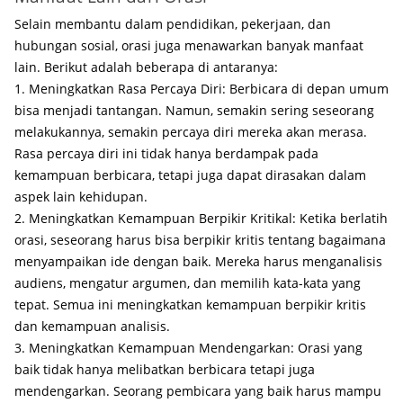
Selain membantu dalam pendidikan, pekerjaan, dan
hubungan sosial, orasi juga menawarkan banyak manfaat
lain. Berikut adalah beberapa di antaranya:
1. Meningkatkan Rasa Percaya Diri: Berbicara di depan umum
bisa menjadi tantangan. Namun, semakin sering seseorang
melakukannya, semakin percaya diri mereka akan merasa.
Rasa percaya diri ini tidak hanya berdampak pada
kemampuan berbicara, tetapi juga dapat dirasakan dalam
aspek lain kehidupan.
2. Meningkatkan Kemampuan Berpikir Kritikal: Ketika berlatih
orasi, seseorang harus bisa berpikir kritis tentang bagaimana
menyampaikan ide dengan baik. Mereka harus menganalisis
audiens, mengatur argumen, dan memilih kata-kata yang
tepat. Semua ini meningkatkan kemampuan berpikir kritis
dan kemampuan analisis.
3. Meningkatkan Kemampuan Mendengarkan: Orasi yang
baik tidak hanya melibatkan berbicara tetapi juga
mendengarkan. Seorang pembicara yang baik harus mampu