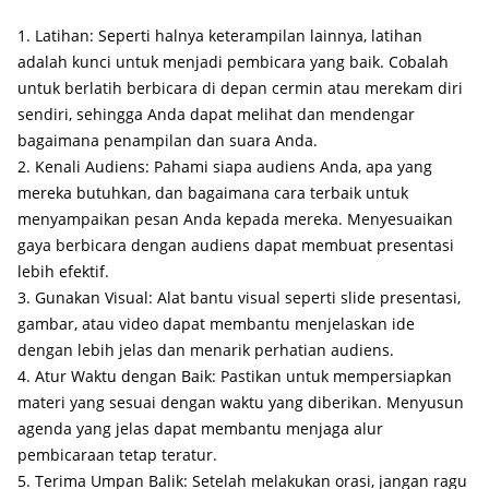
1. Latihan: Seperti halnya keterampilan lainnya, latihan
adalah kunci untuk menjadi pembicara yang baik. Cobalah
untuk berlatih berbicara di depan cermin atau merekam diri
sendiri, sehingga Anda dapat melihat dan mendengar
bagaimana penampilan dan suara Anda.
2. Kenali Audiens: Pahami siapa audiens Anda, apa yang
mereka butuhkan, dan bagaimana cara terbaik untuk
menyampaikan pesan Anda kepada mereka. Menyesuaikan
gaya berbicara dengan audiens dapat membuat presentasi
lebih efektif.
3. Gunakan Visual: Alat bantu visual seperti slide presentasi,
gambar, atau video dapat membantu menjelaskan ide
dengan lebih jelas dan menarik perhatian audiens.
4. Atur Waktu dengan Baik: Pastikan untuk mempersiapkan
materi yang sesuai dengan waktu yang diberikan. Menyusun
agenda yang jelas dapat membantu menjaga alur
pembicaraan tetap teratur.
5. Terima Umpan Balik: Setelah melakukan orasi, jangan ragu