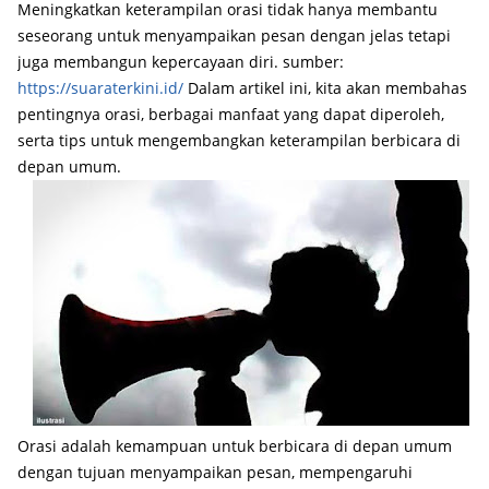
Meningkatkan keterampilan orasi tidak hanya membantu
seseorang untuk menyampaikan pesan dengan jelas tetapi
juga membangun kepercayaan diri. sumber:
https://suaraterkini.id/
Dalam artikel ini, kita akan membahas
pentingnya orasi, berbagai manfaat yang dapat diperoleh,
serta tips untuk mengembangkan keterampilan berbicara di
depan umum.
Orasi adalah kemampuan untuk berbicara di depan umum
dengan tujuan menyampaikan pesan, mempengaruhi