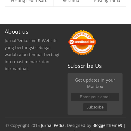
Posting Lebih Baru
Beranda
Posting Lama
About us
JurnalPedia.com ❗❗ Website
yang berfungsi sebagai
wadah atau tempat berbagi
informasi menarik dan
Subscribe Us
bermanfaat.
Get updates in your
Mailbox
Subscribe
© Copyright 2015
Jurnal Pedia
. Designed by
Bloggertheme9
|