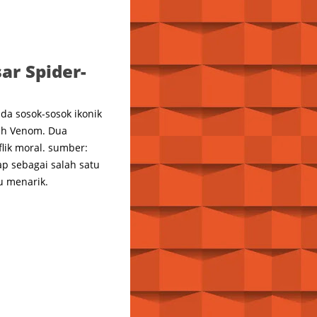
ar Spider-
a sosok-sosok ikonik
ah Venom. Dua
flik moral. sumber:
p sebagai salah satu
u menarik.