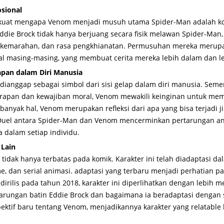
sional
n kuat mengapa Venom menjadi musuh utama Spider-Man adalah ko
Eddie Brock tidak hanya berjuang secara fisik melawan Spider-Man,
, kemarahan, dan rasa pengkhianatan. Permusuhan mereka merup
al masing-masing, yang membuat cerita mereka lebih dalam dan l
apan dalam Diri Manusia
dianggap sebagai simbol dari sisi gelap dalam diri manusia. Sem
apan dan kewajiban moral, Venom mewakili keinginan untuk me
anyak hal, Venom merupakan refleksi dari apa yang bisa terjadi j
. Duel antara Spider-Man dan Venom mencerminkan pertarungan an
 dalam setiap individu.
 Lain
tidak hanya terbatas pada komik. Karakter ini telah diadaptasi d
me, dan serial animasi. adaptasi yang terbaru menjadi perhatian 
dirilis pada tahun 2018, karakter ini diperlihatkan dengan lebih 
rungan batin Eddie Brock dan bagaimana ia beradaptasi dengan si
ktif baru tentang Venom, menjadikannya karakter yang relatable 