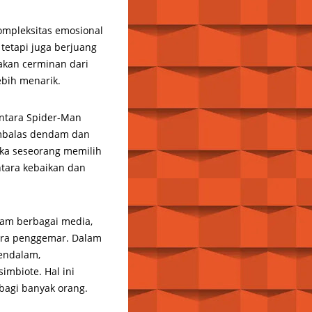
mpleksitas emosional
 tetapi juga berjuang
akan cerminan dari
ebih menarik.
entara Spider-Man
mbalas dendam dan
ika seseorang memilih
tara kebaikan dan
alam berbagai media,
para penggemar. Dalam
mendalam,
mbiote. Hal ini
bagi banyak orang.