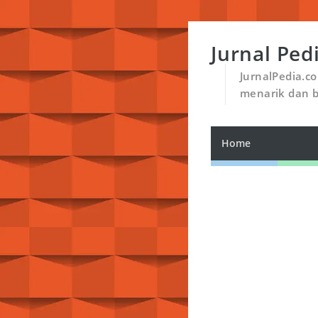
Jurnal Ped
JurnalPedia.c
menarik dan 
Home