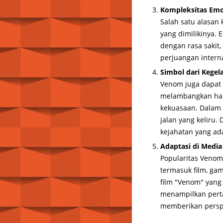
Kompleksitas Emo
Salah satu alasa
yang dimilikinya. 
dengan rasa sakit
perjuangan intern
Simbol dari Kegel
Venom juga dapat 
melambangkan har
kekuasaan. Dalam b
jalan yang keliru
kejahatan yang ada
Adaptasi di Media
Popularitas Venom 
termasuk film, ga
film "Venom" yang 
menampilkan perta
memberikan perspe