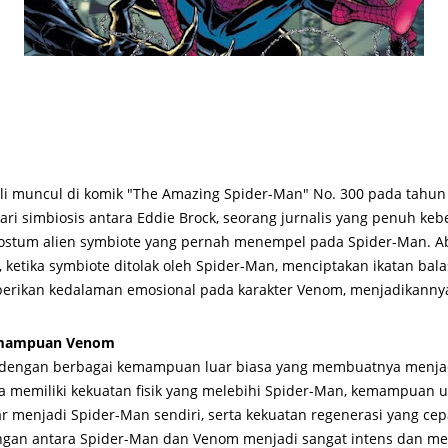
i muncul di komik "The Amazing Spider-Man" No. 300 pada tahun 1
ari simbiosis antara Eddie Brock, seorang jurnalis yang penuh ke
kostum alien symbiote yang pernah menempel pada Spider-Man. 
, ketika symbiote ditolak oleh Spider-Man, menciptakan ikatan ba
berikan kedalaman emosional pada karakter Venom, menjadikannya
emampuan Venom
 dengan berbagai kemampuan luar biasa yang membuatnya menja
Ia memiliki kekuatan fisik yang melebihi Spider-Man, kemampuan 
menjadi Spider-Man sendiri, serta kekuatan regenerasi yang ce
an antara Spider-Man dan Venom menjadi sangat intens dan mena