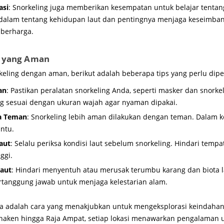
asi
: Snorkeling juga memberikan kesempatan untuk belajar tentang
dalam tentang kehidupan laut dan pentingnya menjaga keseimban
 berharga.
ng yang Aman
eling dengan aman, berikut adalah beberapa tips yang perlu dipe
an
: Pastikan peralatan snorkeling Anda, seperti masker dan snorkel
ang sesuai dengan ukuran wajah agar nyaman dipakai.
a Teman
: Snorkeling lebih aman dilakukan dengan teman. Dalam 
ntu.
aut
: Selalu periksa kondisi laut sebelum snorkeling. Hindari temp
ggi.
Laut
: Hindari menyentuh atau merusak terumbu karang dan biota la
tanggung jawab untuk menjaga kelestarian alam.
sia adalah cara yang menakjubkan untuk mengeksplorasi keindahan
naken hingga Raja Ampat, setiap lokasi menawarkan pengalaman 