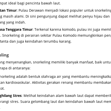
pat ideal bagi pencinta bawah laut.
tan Timur
: Pulau Derawan menjadi lokasi populer untuk snorkeli
 masih alami. Di sini pengunjung dapat melihat penyu hijau dan b
ang yang indah.
sa Tenggara Timur
: Terkenal karena komodo, pulau ini juga memil
 Snorkeling di perairan sekitar Pulau Komodo memungkinkan pe
 Manta dan juga keindahan terumbu karang.
eling
ang menyenangkan, snorkeling memiliki banyak manfaat, baik untuk
apa di antaranya:
Snorkeling adalah bentuk olahraga air yang membantu meningkatka
tan kardiovaskular. Aktivitas gerakan renang membantu membakar
ot.
ghilang Stres
: Melihat keindahan alam bawah laut dapat member
rangi stres. Suara gelombang laut dan keindahan bawah laut memil
.