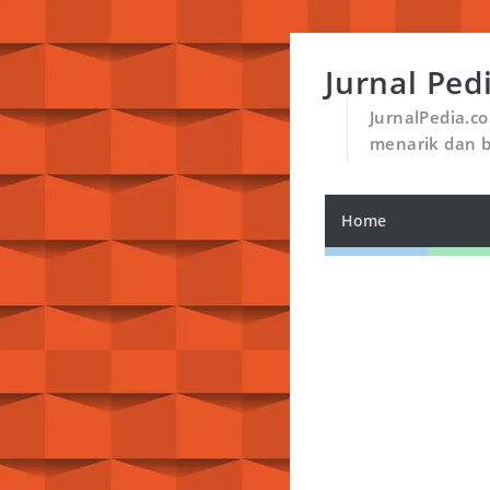
Jurnal Ped
JurnalPedia.c
menarik dan 
Home