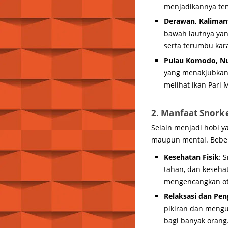
menjadikannya tem
Derawan, Kaliman
bawah lautnya yang
serta terumbu kar
Pulau Komodo, Nu
yang menakjubkan.
melihat ikan Pari
2. Manfaat Snork
Selain menjadi hobi y
maupun mental. Beber
Kesehatan Fisik
: 
tahan, dan keseha
mengencangkan ot
Relaksasi dan Pen
pikiran dan mengu
bagi banyak orang