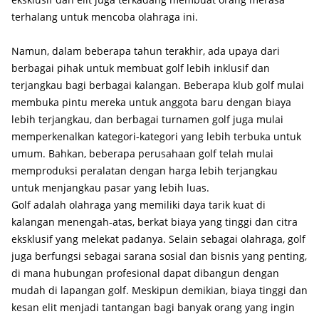
terhalang untuk mencoba olahraga ini.
Namun, dalam beberapa tahun terakhir, ada upaya dari
berbagai pihak untuk membuat golf lebih inklusif dan
terjangkau bagi berbagai kalangan. Beberapa klub golf mulai
membuka pintu mereka untuk anggota baru dengan biaya
lebih terjangkau, dan berbagai turnamen golf juga mulai
memperkenalkan kategori-kategori yang lebih terbuka untuk
umum. Bahkan, beberapa perusahaan golf telah mulai
memproduksi peralatan dengan harga lebih terjangkau
untuk menjangkau pasar yang lebih luas.
Golf adalah olahraga yang memiliki daya tarik kuat di
kalangan menengah-atas, berkat biaya yang tinggi dan citra
eksklusif yang melekat padanya. Selain sebagai olahraga, golf
juga berfungsi sebagai sarana sosial dan bisnis yang penting,
di mana hubungan profesional dapat dibangun dengan
mudah di lapangan golf. Meskipun demikian, biaya tinggi dan
kesan elit menjadi tantangan bagi banyak orang yang ingin