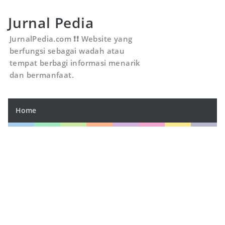
Jurnal Pedia
JurnalPedia.com ❗❗ Website yang
berfungsi sebagai wadah atau
tempat berbagi informasi menarik
dan bermanfaat.
Home