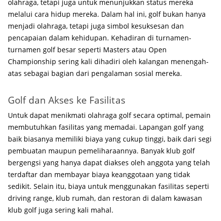
olahraga, tetapi juga untuk menunjukkan status mereka
melalui cara hidup mereka. Dalam hal ini, golf bukan hanya
menjadi olahraga, tetapi juga simbol kesuksesan dan
pencapaian dalam kehidupan. Kehadiran di turnamen-
turnamen golf besar seperti Masters atau Open
Championship sering kali dihadiri oleh kalangan menengah-
atas sebagai bagian dari pengalaman sosial mereka.
Golf dan Akses ke Fasilitas
Untuk dapat menikmati olahraga golf secara optimal, pemain
membutuhkan fasilitas yang memadai. Lapangan golf yang
baik biasanya memiliki biaya yang cukup tinggi, baik dari segi
pembuatan maupun pemeliharaannya. Banyak klub golf
bergengsi yang hanya dapat diakses oleh anggota yang telah
terdaftar dan membayar biaya keanggotaan yang tidak
sedikit. Selain itu, biaya untuk menggunakan fasilitas seperti
driving range, klub rumah, dan restoran di dalam kawasan
klub golf juga sering kali mahal.