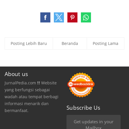
Posting Lebih Baru
Beranda
Posting Lama
About us
JurnalPedia.com ❗❗ Website
yang berfungsi sebagai
wadah atau tempat berbagi
informasi menarik dan
Subscribe Us
bermanfaat.
Get updates in your
Mailbox