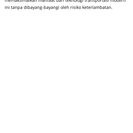
memaksimalkan manfaat dari teknologi transportasi modern
ini tanpa dibayang-bayangi oleh risiko keterlambatan.