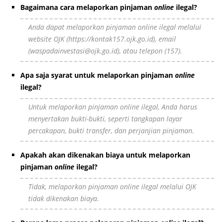
Bagaimana cara melaporkan pinjaman
online
ilegal?
Anda dapat melaporkan pinjaman
online
ilegal melalui
website
OJK (
https://kontak157.ojk.go.id
), email
(
waspadainvestasi@ojk.go.id
), atau telepon (157).
Apa saja syarat untuk melaporkan pinjaman
online
ilegal?
Untuk melaporkan pinjaman
online
ilegal, Anda harus
menyertakan bukti-bukti, seperti tangkapan layar
percakapan, bukti transfer, dan perjanjian pinjaman.
Apakah akan dikenakan biaya untuk melaporkan
pinjaman
online
ilegal?
Tidak, melaporkan pinjaman
online
ilegal melalui OJK
tidak dikenakan biaya.