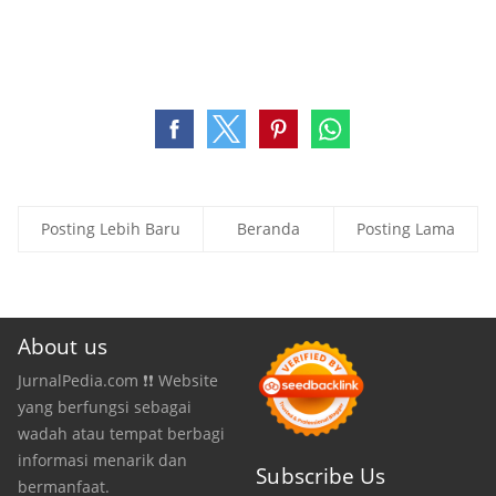
Posting Lebih Baru
Beranda
Posting Lama
About us
JurnalPedia.com ❗❗ Website
yang berfungsi sebagai
wadah atau tempat berbagi
informasi menarik dan
Subscribe Us
bermanfaat.