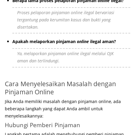
Berapa lama proses pelaporan pinjaman
online
ilegal?
Proses pelaporan pinjaman
online
ilegal bervariasi
tergantung pada kerumitan kasus dan bukti yang
disertakan.
Apakah melaporkan pinjaman
online
ilegal aman?
Ya, melaporkan pinjaman
online
ilegal melalui OJK
aman dan terlindungi.
Cara Menyelesaikan Masalah dengan
Pinjaman Online
Jika Anda memiliki masalah dengan pinjaman online, ada
beberapa langkah yang dapat Anda ambil untuk
menyelesaikannya:
Hubungi Pemberi Pinjaman
Langkah pertama adalah menghubungi pemberi pinjaman