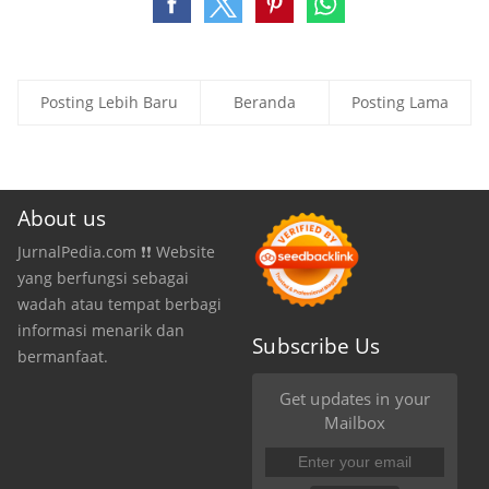
Posting Lebih Baru
Beranda
Posting Lama
About us
JurnalPedia.com ❗❗ Website
yang berfungsi sebagai
wadah atau tempat berbagi
informasi menarik dan
Subscribe Us
bermanfaat.
Get updates in your
Mailbox