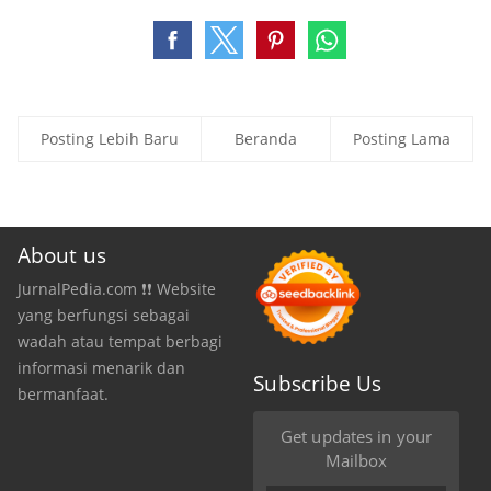
Posting Lebih Baru
Beranda
Posting Lama
About us
JurnalPedia.com ❗❗ Website
yang berfungsi sebagai
wadah atau tempat berbagi
informasi menarik dan
Subscribe Us
bermanfaat.
Get updates in your
Mailbox