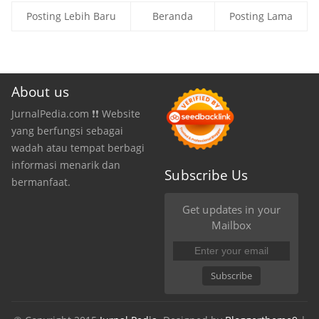
Posting Lebih Baru
Beranda
Posting Lama
About us
JurnalPedia.com ❗❗ Website
yang berfungsi sebagai
wadah atau tempat berbagi
informasi menarik dan
Subscribe Us
bermanfaat.
Get updates in your
Mailbox
Subscribe